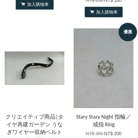
NT$ 250
NT$ 160
加入購物車
加入購物車
優惠
クリエイティブ商品|タ
Stary Stary Night 指輪／
イヤ再建ガーデン うな
戒指 Ring
ぎワイヤー収納ベルト
NT$ 380
NT$ 200