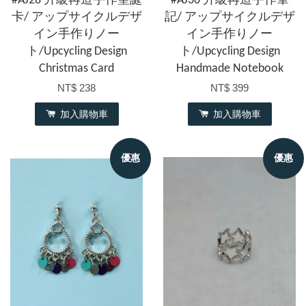
#AJ28 升級再造手作聖誕
#AJ30 升級再造手作筆
卡/ アップサイクルデザ
記/ アップサイクルデザ
イン手作りノー
イン手作りノー
ト/Upcycling Design
ト/Upcycling Design
Christmas Card
Handmade Notebook
NT$ 238
NT$ 399
加入購物車
加入購物車
優惠
優惠