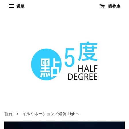
選單
購物車
›
首頁
イルミネーション／燈飾 Lights